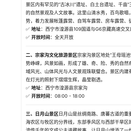
景区内有罕见的“古冰川”遗址、白土台遗址、千亩
的自然景观及人文故事。这里山清水秀，百鸟歌唱
势，着力发展帐篷露营、自驾车露营、房车露营、徒
✅ 
地址
：西宁市湟源县109国道与G6京藏高速交叉
✅ 
开放时间
：全天开放
二、宗家沟文化旅游景区
宗家沟景区地处“王母瑶池
势峥嵘，风景如画，形成了雄、奇、险、秀的自然
域风光、山体风光与人文景观珠联璧合。景区内建
在灯光的照射下熠熠生辉，晶莹剔透。

✅ 
地址
：西宁市湟源县宗家沟
✅ 
开放时间
：08:00 - 18:00
三、日月山景区
日月山是丝绸南路、唐蕃古道的重要
海农区与牧区的分界线，东部季风区与西部干旱区
流传千年的文成公主进藏故事，让日月山增添了一