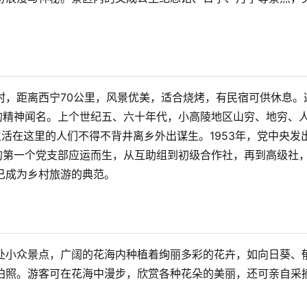
村，距离西宁70公里，风景优美，适合烧烤，有民宿可供休息。
的精神闻名。上个世纪五、六十年代，小高陵地区山穷、地穷、
活在这里的人们不得不背井离乡外出谋生。1953年，党中央发
的第一个党支部应运而生，从互助组到初级合作社，再到高级社
成为乡村旅游的典范。

处小众景点，广阔的花海内种植着绚丽多彩的花卉，如向日葵、
拍照。游客可在花海中漫步，欣赏各种花朵的美丽，还可亲自采