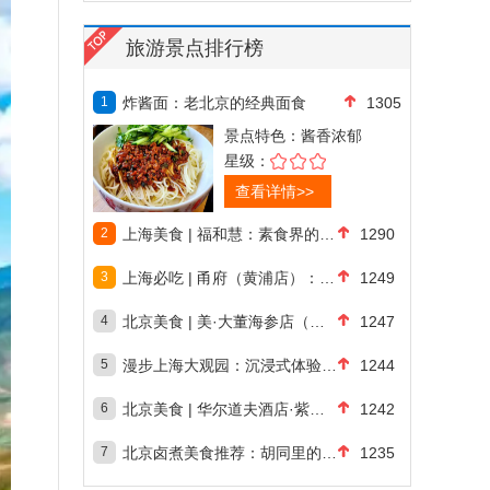
旅游景点排行榜
1
炸酱面：老北京的经典面食
1305
景点特色：
酱香浓郁
星级：
查看详情>>
2
上海美食 | 福和慧：素食界的翘楚，米其
1290
3
上海必吃 | 甬府（黄浦店）：米其林一星
1249
4
北京美食 | 美·大董海参店（南新仓店）
1247
5
漫步上海大观园：沉浸式体验红楼梦中的诗意
1244
6
北京美食 | 华尔道夫酒店·紫金阁：米其
1242
7
北京卤煮美食推荐：胡同里的烟火气与老北京
1235