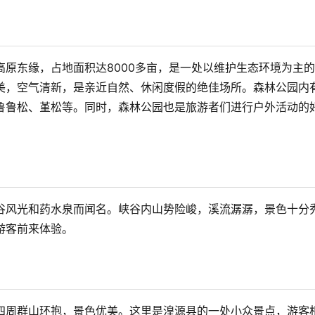
高原东缘，占地面积达8000多亩，是一处以维护生态环境为主
美，空气清新，是亲近自然、休闲度假的绝佳场所。森林公园内
鲁鲁松、堇松等。同时，森林公园也是旅游者们进行户外活动的
谷风光和药水泉而闻名。峡谷内山势险峻，溪流潺潺，景色十分
客前来体验。

四周群山环抱，景色优美。这里是湟源县的一处小众景点，游客