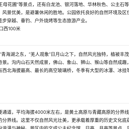
“王母花圃”等景点，还有白龙池、银河落地、华林秋色、公主石
，风景优美，是避暑休闲的胜地。公园依托良好的自然环境及区
步穿越、垂钓、户外烧烤等生态旅游产业。

口西100米
”青海湖之东，“羌人观象”日月山之下，自然风光独特，植被丰
奇景。沟内山石天然成景，佛山、象山、狮山、猴山等自然成趣
有西北海拔最高、最长的高空玻璃桥，冬季有大型的冰瀑、冰挂
通道，平均海拔4000米左右，是黄土高原与青藏高原的分界
的分界线。这里不仅自然风光壮美，更承载着厚重的历史文化底
份浪漫与神秘。景区内的文成公主纪念馆、日亭、月亭等景点，