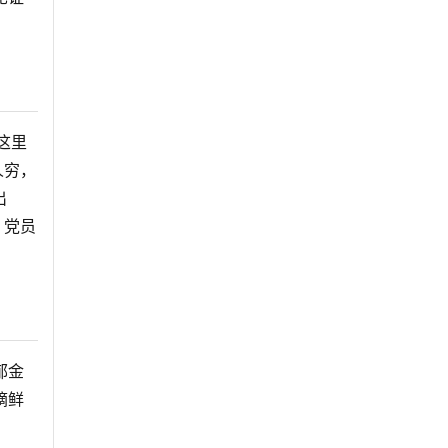
这里
人穷，
出
，党员
郁金
摘鲜