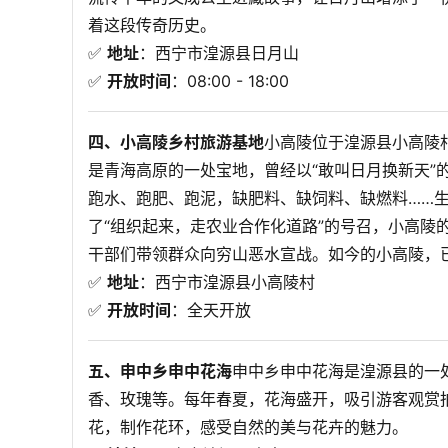
着这段传奇历史。

✅ 
地址
：西宁市湟源县日月山
✅ 
开放时间
：08:00 - 18:00
四、小高陵乡村旅游基地
小高陵位于湟源县小高陵
是青海高原的一处宝地，曾经以“敢叫日月换新天”
跑水、跑肥、跑泥，缺肥料、缺饲料、缺燃料……生
了“组织起来，走农业合作化道路”的号召，小高陵
干部们带领群众向穷山恶水宣战。如今的小高陵，已
✅ 
地址
：西宁市湟源县小高陵村
✅ 
开放时间
：全天开放
五、申中乡申中花海
申中乡申中花海是湟源县的一
香、玫瑰等。每年春夏，花海盛开，吸引游客观赏
花，制作花环，感受自然的美与花卉的魅力。
