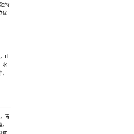
等独特
位优
茂，山
，水
等，
线，青
蕴。
见证