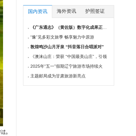
海外资讯
护照签证
国内资讯
《广东通志》（黄佐版）数字化成果正式上线
“豫”见多彩文旅季 畅享魅力中原游
敦煌鸣沙山月牙泉 “抖音落日合唱派对”
《澳涞山庄：荣获 “中国最美山庄”，引领
2025年“五一”假期辽宁旅游市场持续火
主题邮局成为甘肃旅游新亮点
穿过。