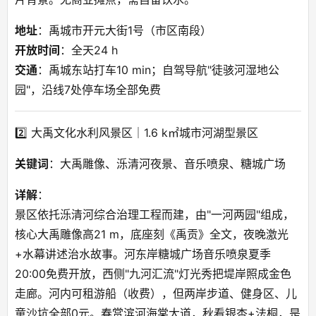
地址
：禹城市开元大街1号（市区南段）
开放时间
：全天24 h
交通
：禹城东站打车10 min；自驾导航"徒骇河湿地公
园"，沿线7处停车场全部免费
2️⃣ 大禹文化水利风景区｜1.6 k㎡城市河湖型景区
关键词
：大禹雕像、泺清河夜景、音乐喷泉、糖城广场
详解
：
景区依托泺清河综合治理工程而建，由"一河两园"组成，
核心大禹雕像高21 m，底座刻《禹贡》全文，夜晚激光
+水幕讲述治水故事。河东岸糖城广场音乐喷泉夏季
20:00免费开放，西侧"九河汇流"灯光秀把堤岸照成金色
走廊。河内可租游船（收费），但两岸步道、健身区、儿
童沙坑全部0元。春赏滨河海棠大道，秋看银杏+法桐，是