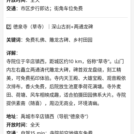
交通
：市区步行即达；街角车位免费
7️⃣ 德泉寺（草寺）｜深山古刹+两通龙碑
关键词
：免费礼佛、雕龙古碑、乡村田园
详解
：
寺院位于辛店镇西，距城区约10 km，俗称"草寺"。山门
内左右矗立两通清代雕龙大碑，碑首双龙盘绕，刻工精
美，可免费拓印体验。寺内天王殿、大雄宝殿、观音殿依
次排布，香火免费，后院放生池夏季荷花满塘。寺外麦
田、荷塘、风车相映成趣，适合拍摄田园佛系大片。寺院
提供素斋（随喜），周边无商业，环境清幽。
地址
：禹城市辛店镇西（导航"德泉寺"）
开放时间
：全天
交通
：自驾15 min；寺院前空地停车免费