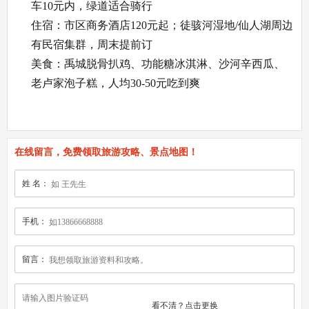
车10元内，绿道适合骑行
住宿：市区商务酒店120元起；徒骇河湿地/仙人湖周边
有民宿集群，周末提前订
美食：禹城脱骨扒鸡、功能糖冰淇淋、沙河辛西瓜、
老卢家泡子糕，人均30-50元吃到爽
在线留言，免费领取旅游攻略、景点地图！
姓 名：
手机：
留言：
看不清？
点击更换