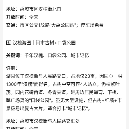
地址
：禹城市区汉槐街北首
开放时间
：全天
交通
：市区公交1/2路"大禹公园站"；停车场免费
6️⃣ 汉槐游园｜闹市古树+口袋公园
关键词
：千年汉槐、口袋公园、城市记忆
详解
：
游园位于汉槐街与人民路交口，占地仅23亩，因园心一棵
1300年"汉槐"而得名，古树中空可容4人站立，仍枝繁叶
茂。园内花砖甬道、冬青夹道，是周边居民遛弯、下棋、
跳广场舞的"口袋公园"。虽无大型设施，但古树+红墙+市
景极易出复古大片，适合打卡"城市记忆"。
地址
：禹城市汉槐街与人民路交汇处
开放时间
：全天