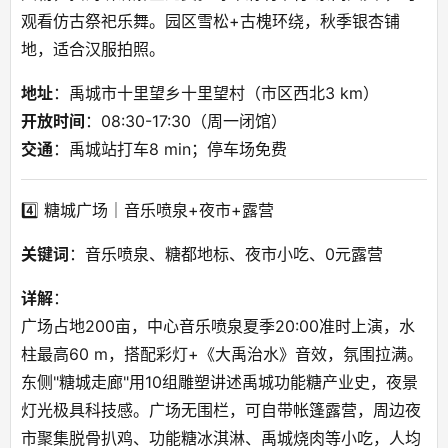
观看仿古祭祀乐舞。园区雪松+古槐环绕，秋季银杏铺
地，适合汉服拍照。
地址
：禹城市十里望乡十里望村（市区西北3 km）
开放时间
：08:30-17:30（周一闭馆）
交通
：禹城站打车8 min；停车场免费
4️⃣ 糖城广场｜音乐喷泉+夜市+露营
关键词
：音乐喷泉、糖都地标、夜市小吃、0元露营
详解
：
广场占地200亩，中心音乐喷泉夏季20:00准时上演，水
柱最高60 m，搭配彩灯+《大禹治水》音效，氛围拉满。
东侧"糖城走廊"用10组雕塑讲述禹城功能糖产业史，夜景
灯光极具科技感。广场无围栏，可自带帐篷露营，周边夜
市聚集脱骨扒鸡、功能糖冰淇淋、禹城烧肉等小吃，人均