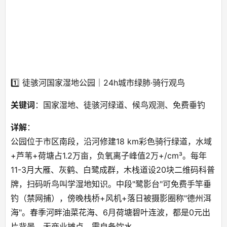
1️⃣ 徒骇河国家湿地公园｜24h城市绿肺·骑行观鸟
关键词
：国家湿地、徒骇河绿道、候鸟观测、免费垂钓
详解
：
公园位于市区南段，沿河修建18 km彩色骑行绿道，水域
+芦苇+荷塘占1.2万亩，负氧离子峰值2万+/cm³。每年
11-3月大雁、灰鹤、白鹭成群，木栈道设20块二维码科普
牌，扫码听鸟叫学湿地知识。中段"鹭影台"可免费手竿垂
钓（禁网捕），傍晚栈桥+风机+落日被摄影圈称"德州洱
海"。春季河畔油菜花海、6月荷塘碧叶连波，都是0元出
片背景。无商业摊点，需自备饮水。