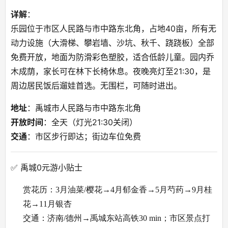
详解
：
乐园位于市区人民路与市中路东北角，占地40亩，所有无
动力设施（大滑梯、攀岩墙、沙坑、秋千、跷跷板）全部
免费开放，地面为防滑彩色塑胶，适合低龄儿童。园内乔
木成荫，家长可在林下长椅休息。夜晚亮灯至21:30，是
周边居民饭后遛娃首选。无围栏，可随时进出。
地址
：禹城市人民路与市中路东北角
开放时间
：全天（灯光21:30关闭）
交通
：市区步行即达；街边车位免费
✅ 禹城0元游小贴士
赏花历：3月油菜/樱花→4月郁金香→5月芍药→9月桂
花→11月银杏
交通：济南/德州→禹城东站高铁30 min；市区景点打