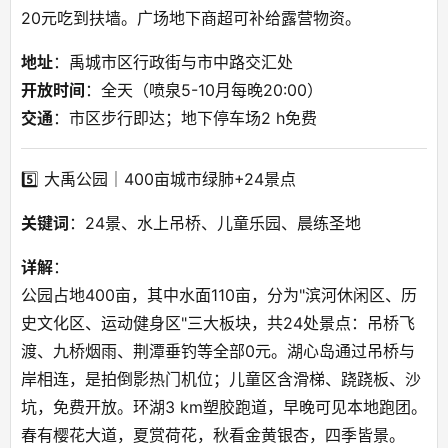
20元吃到扶墙。广场地下商超可补给露营物资。
地址
：禹城市区行政街与市中路交汇处
开放时间
：全天（喷泉5-10月每晚20:00）
交通
：市区步行即达；地下停车场2 h免费
5️⃣ 大禹公园｜400亩城市绿肺+24景点
关键词
：24景、水上吊桥、儿童乐园、晨练圣地
详解
：
公园占地400亩，其中水面110亩，分为"滨河休闲区、历
史文化区、运动健身区"三大板块，共24处景点：吊桥飞
渡、九桥烟雨、荆潭垂钓等全部0元。湖心岛通过吊桥与
岸相连，是拍倒影热门机位；儿童区含滑梯、跷跷板、沙
坑，免费开放。环湖3 km塑胶跑道，早晚可见本地跑团。
春有樱花大道，夏赏荷花，秋看金黄银杏，四季皆景。