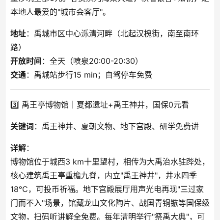
本地人最爱的"城市会客厅"。
地址
：禹城市区中心泺清河畔（北起汉槐街，南至南环
路）
开放时间
：全天（喷泉20:00-20:30）
交通
：禹城站步行15 min；自驾停车免费
3️⃣ 禹王亭博物馆｜夏都遗址+禹王神井，国保0元看
关键词
：禹王神井、夏朝文物、地下宫殿、研学免费讲
详解
：
博物馆位于城西3 km十里望村，相传为大禹治水驻跸处，
核心建筑禹王亭重檐九脊，内立"禹王神井"，井水四季
18℃，可投币祈福。地下宫殿展厅用声光电再现"三过家
门而不入"场景，馆藏龙山文化陶片、战国青铜镞等国保级
文物，扫码听讲解全免费。每年清明举行"祭禹大典"，可