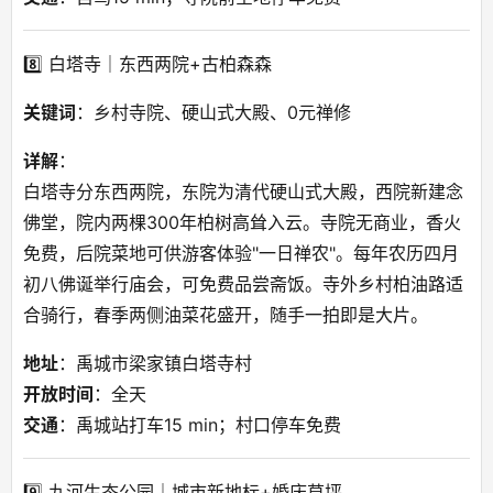
8️⃣ 白塔寺｜东西两院+古柏森森
关键词
：乡村寺院、硬山式大殿、0元禅修
详解
：
白塔寺分东西两院，东院为清代硬山式大殿，西院新建念
佛堂，院内两棵300年柏树高耸入云。寺院无商业，香火
免费，后院菜地可供游客体验"一日禅农"。每年农历四月
初八佛诞举行庙会，可免费品尝斋饭。寺外乡村柏油路适
合骑行，春季两侧油菜花盛开，随手一拍即是大片。
地址
：禹城市梁家镇白塔寺村
开放时间
：全天
交通
：禹城站打车15 min；村口停车免费
9️⃣ 九河生态公园｜城市新地标+婚庆草坪