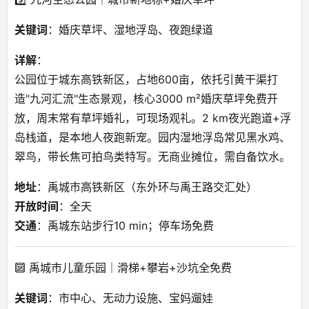
关键词
：婚庆草坪、湿地浮岛、夜跑绿道
详解
：
公园位于城东高铁新区，占地600亩，依托引黄干渠打
造"九河汇流"生态景观，核心3000 m²婚庆草坪免费开
放，周末常有草坪婚礼，可现场观礼。2 km夜光跑道+浮
岛栈道，是本地人夜跑新宠。园内湿地浮岛常见黑水鸡、
翠鸟，带长焦可拍鸟类特写。无商业摊位，需自备饮水。
地址
：禹城市高铁新区（东外环与禹王路交汇处）
开放时间
：全天
交通
：禹城东站步行10 min；停车场免费
🔟 禹城市儿童乐园｜滑梯+攀岩+沙坑全免费
关键词
：市中心、无动力设施、宝妈遛娃