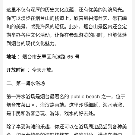
这里不仅有深厚的历史文化底蕴，还有优美的海滨风光。
你可以漫步在烟台山的栈道上，欣赏到碧海蓝天、礁石嶙
峋的美景，感受海风的轻抚。此外，烟台山景区内还会定
期举办各种文化活动，让你在参观游览的同时，也能体验
到烟台的现代文化魅力。
地址
 ：烟台市芝罘区海滨路 65 号
开放时间
 ：全天开放。
二、第一海水浴场
第一海水浴场是烟台最著名的 public beach 之一，位于
烟台市莱山区，海滨路南端。这里沙质细腻，海水清澈，
是市民和游客游玩、游泳、戏水的好去处。
除了享受海滩的乐趣，你还可以在浴场周边品尝到各种美
食，如烟台特色的海鲜烧烤等。傍晚时分，漫步在海边，